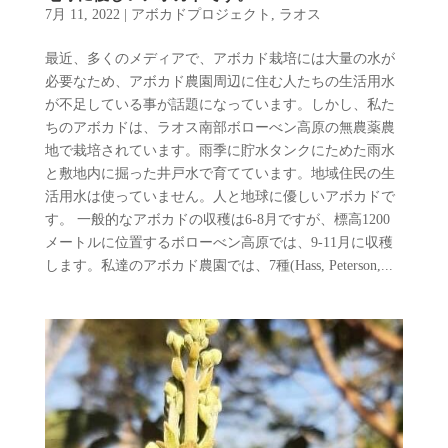
7月 11, 2022
|
アボカドプロジェクト
,
ラオス
最近、多くのメディアで、アボカド栽培には大量の水が
必要なため、アボカド農園周辺に住む人たちの生活用水
が不足している事が話題になっています。しかし、私た
ちのアボカドは、ラオス南部ボローべン高原の無農薬農
地で栽培されています。雨季に貯水タンクにためた雨水
と敷地内に掘った井戸水で育てています。地域住民の生
活用水は使っていません。人と地球に優しいアボカドで
す。 一般的なアボカドの収穫は6-8月ですが、標高1200
メートルに位置するボローべン高原では、9-11月に収穫
します。私達のアボカド農園では、7種(Hass, Peterson,...