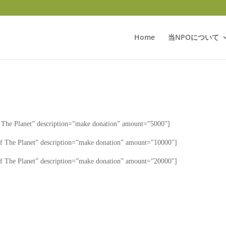
Home
当NPOについて
e Planet” description=”make donation” amount=”5000″]
he Planet” description=”make donation” amount=”10000″]
he Planet” description=”make donation” amount=”20000″]